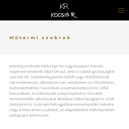
Műtermi szobrok
Jelenleg szobraim többsége kis vagy közepes méretű,
majdnem mindenik fából készül, amit a családi gazdaságból
szerzek be. Számbelileg kevés kőből vagy rézből készült
háromdimenziós alkotásom van, amelyeken az előzőekben
bemutatottakhoz hasonlóan a patinát kompozíciós céllal
használtam. A szobrászati szimpóziumokon készített
monumentális alkotásokat általában kőbe faragtam ki. Ezek
többnyire kis szobraim felnagyításai monumentális méretre
vagy a helyszínen születtek, az alapötleteket műhelyemben
utólag újra előveszem.