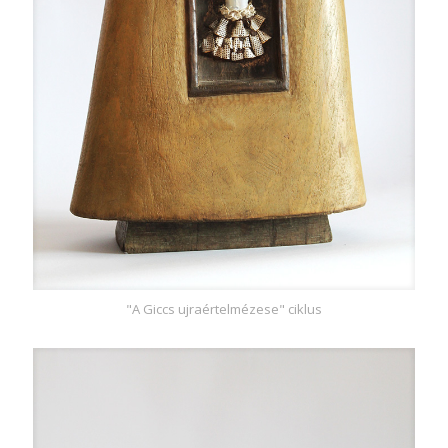
"A Giccs ujraértelmézese" ciklus