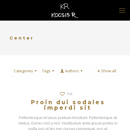
Center
Categories
Tags
Authors
Show all
104
Proin dui sodales
imperdi sit
Pellentesque et lacus pretium tincidunt. Pellentesque at
metus. Donec nisl a nisl. Vestibulum ante ipsum primis in
nulla orci ut leo nec cursus consequat, orci ut