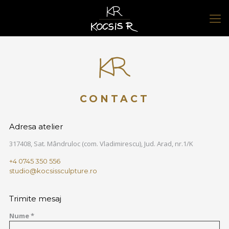
CONTACT
Adresa atelier
317408, Sat. Mândruloc (com. Vladimirescu), Jud. Arad, nr.1/K
+4 0745 350 556
studio@kocsissculpture.ro
Trimite mesaj
Nume *